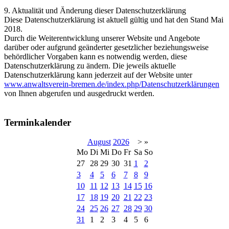
9. Aktualität und Änderung dieser Datenschutzerklärung
Diese Datenschutzerklärung ist aktuell gültig und hat den Stand Mai
2018.
Durch die Weiterentwicklung unserer Website und Angebote
darüber oder aufgrund geänderter gesetzlicher beziehungsweise
behördlicher Vorgaben kann es notwendig werden, diese
Datenschutzerklärung zu ändern. Die jeweils aktuelle
Datenschutzerklärung kann jederzeit auf der Website unter
www.anwaltsverein-bremen.de/index.php/Datenschutzerklärungen
von Ihnen abgerufen und ausgedruckt werden.
Terminkalender
August
2026
>
»
Mo
Di
Mi
Do
Fr
Sa
So
27
28
29
30
31
1
2
3
4
5
6
7
8
9
10
11
12
13
14
15
16
17
18
19
20
21
22
23
24
25
26
27
28
29
30
31
1
2
3
4
5
6